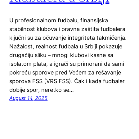
U profesionalnom fudbalu, finansijska
stabilnost klubova i pravna zaštita fudbalera
ključni su za očuvanje integriteta takmičenja.
Nažalost, realnost fudbala u Srbiji pokazuje
drugačiju sliku – mnogi klubovi kasne sa
isplatom plata, a igrači su primorani da sami
pokreću sporove pred Većem za rešavanje
sporova FSS (VRS FSS). Čak i kada fudbaler
dobije spor, neretko se…
August 14, 2025