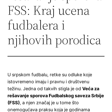
FSS: Kraj ucena
fudbalera i
njihovih porodica
U srpskom fudbalu, retke su odluke koje
istovremeno imaju i pravnu i društvenu
težinu. Jedna od takvih stigla je od
Veća za
rešavanje sporova Fudbalskog saveza Srbije
(FSS)
, a njen značaj je u tome što
onemogućava praksu koja je godinama