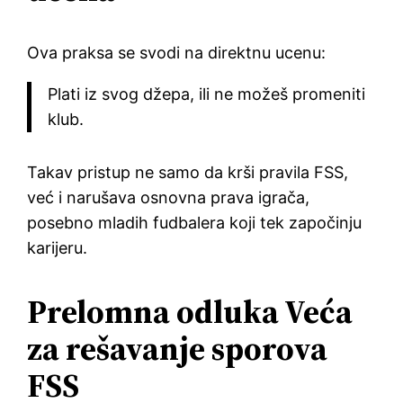
Ova praksa se svodi na direktnu ucenu:
Plati iz svog džepa, ili ne možeš promeniti
klub.
Takav pristup ne samo da krši pravila FSS,
već i narušava osnovna prava igrača,
posebno mladih fudbalera koji tek započinju
karijeru.
Prelomna odluka Veća
za rešavanje sporova
FSS