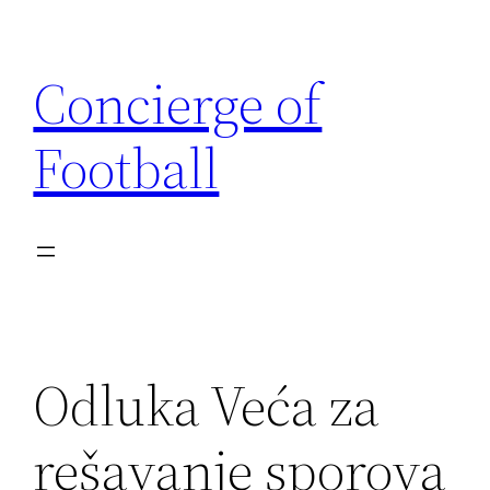
Skip
to
Concierge of
content
Football
Odluka Veća za
rešavanje sporova