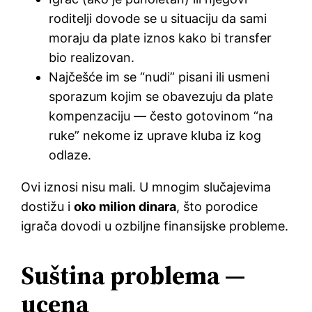
roditelji dovode se u situaciju da sami
moraju da plate iznos kako bi transfer
bio realizovan.
Najčešće im se “nudi” pisani ili usmeni
sporazum kojim se obavezuju da plate
kompenzaciju — često gotovinom “na
ruke” nekome iz uprave kluba iz kog
odlaze.
Ovi iznosi nisu mali. U mnogim slučajevima
dostižu i
oko milion dinara
, što porodice
igrača dovodi u ozbiljne finansijske probleme.
Suština problema —
ucena