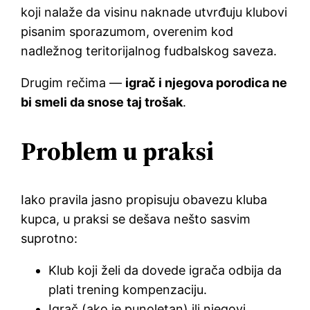
koji nalaže da visinu naknade utvrđuju klubovi
pisanim sporazumom, overenim kod
nadležnog teritorijalnog fudbalskog saveza.
Drugim rečima —
igrač i njegova porodica ne
bi smeli da snose taj trošak
.
Problem u praksi
Iako pravila jasno propisuju obavezu kluba
kupca, u praksi se dešava nešto sasvim
suprotno:
Klub koji želi da dovede igrača odbija da
plati trening kompenzaciju.
Igrač (ako je punoletan) ili njegovi