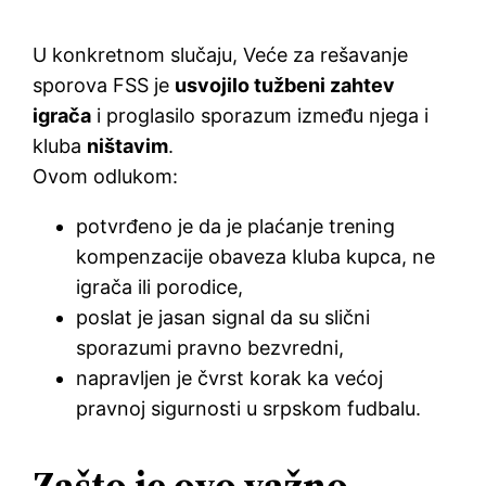
U konkretnom slučaju, Veće za rešavanje
sporova FSS je
usvojilo tužbeni zahtev
igrača
i proglasilo sporazum između njega i
kluba
ništavim
.
Ovom odlukom:
potvrđeno je da je plaćanje trening
kompenzacije obaveza kluba kupca, ne
igrača ili porodice,
poslat je jasan signal da su slični
sporazumi pravno bezvredni,
napravljen je čvrst korak ka većoj
pravnoj sigurnosti u srpskom fudbalu.
Zašto je ovo važno