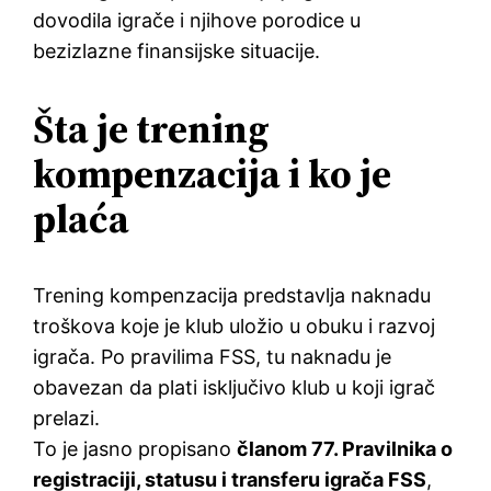
dovodila igrače i njihove porodice u
bezizlazne finansijske situacije.
Šta je trening
kompenzacija i ko je
plaća
Trening kompenzacija predstavlja naknadu
troškova koje je klub uložio u obuku i razvoj
igrača. Po pravilima FSS, tu naknadu je
obavezan da plati isključivo klub u koji igrač
prelazi.
To je jasno propisano
članom 77. Pravilnika o
registraciji, statusu i transferu igrača FSS
,