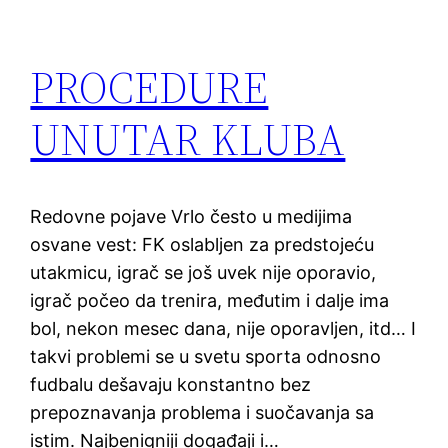
PROCEDURE
UNUTAR KLUBA
Redovne pojave Vrlo često u medijima
osvane vest: FK oslabljen za predstojeću
utakmicu, igrač se još uvek nije oporavio,
igrač počeo da trenira, međutim i dalje ima
bol, nekon mesec dana, nije oporavljen, itd… I
takvi problemi se u svetu sporta odnosno
fudbalu dešavaju konstantno bez
prepoznavanja problema i suočavanja sa
istim. Najbenigniji događaji i…