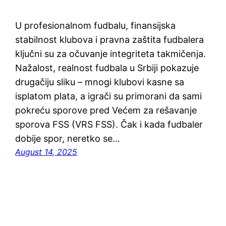
U profesionalnom fudbalu, finansijska
stabilnost klubova i pravna zaštita fudbalera
ključni su za očuvanje integriteta takmičenja.
Nažalost, realnost fudbala u Srbiji pokazuje
drugačiju sliku – mnogi klubovi kasne sa
isplatom plata, a igrači su primorani da sami
pokreću sporove pred Većem za rešavanje
sporova FSS (VRS FSS). Čak i kada fudbaler
dobije spor, neretko se…
August 14, 2025