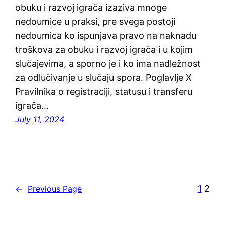
obuku i razvoj igrača izaziva mnoge
nedoumice u praksi, pre svega postoji
nedoumica ko ispunjava pravo na naknadu
troškova za obuku i razvoj igrača i u kojim
slučajevima, a sporno je i ko ima nadležnost
za odlučivanje u slučaju spora. Poglavlje X
Pravilnika o registraciji, statusu i transferu
igrača…
July 11, 2024
1
2
←
Previous Page