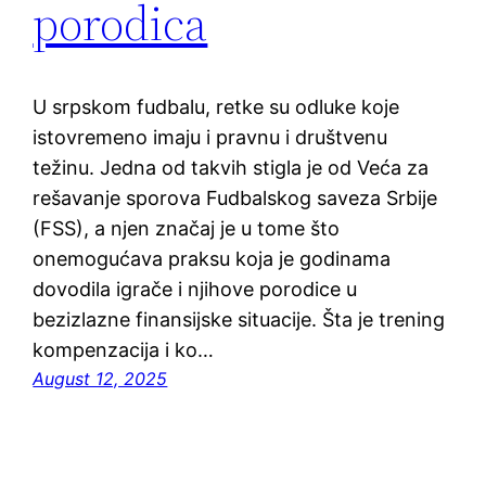
porodica
U srpskom fudbalu, retke su odluke koje
istovremeno imaju i pravnu i društvenu
težinu. Jedna od takvih stigla je od Veća za
rešavanje sporova Fudbalskog saveza Srbije
(FSS), a njen značaj je u tome što
onemogućava praksu koja je godinama
dovodila igrače i njihove porodice u
bezizlazne finansijske situacije. Šta je trening
kompenzacija i ko…
August 12, 2025