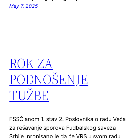
May 7, 2025
ROK ZA
PODNOŠENJE
TUŽBE
FSSČlanom 1. stav 2. Poslovnika o radu Veća
za rešavanje sporova Fudbalskog saveza
Srbije, propisano je da će VRS u svom radu