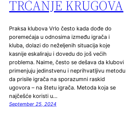
TRČANJE KRUGOVA
Praksa klubova Vrlo često kada dođe do
poremećaja u odnosima između igrača i
kluba, dolazi do neželjenih situacija koje
kasnije eskaliraju i dovedu do još većih
problema. Naime, često se dešava da klubovi
primenjuju jedinstvenu i neprihvatljivu metodu
da prisile igrača na sporazumni raskid
ugovora – na štetu igrača. Metoda koja se
najčešće koristi u…
September 25, 2024