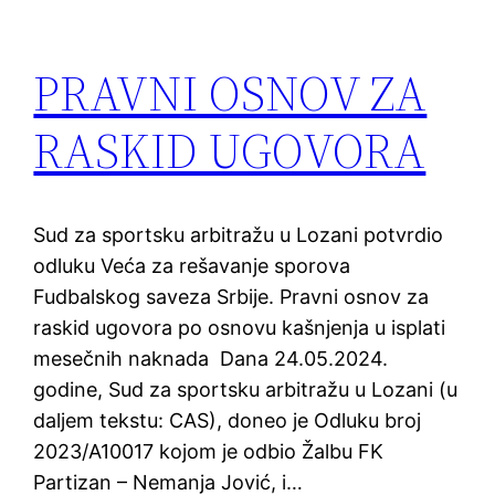
PRAVNI OSNOV ZA
RASKID UGOVORA
Sud za sportsku arbitražu u Lozani potvrdio
odluku Veća za rešavanje sporova
Fudbalskog saveza Srbije. Pravni osnov za
raskid ugovora po osnovu kašnjenja u isplati
mesečnih naknada Dana 24.05.2024.
godine, Sud za sportsku arbitražu u Lozani (u
daljem tekstu: CAS), doneo je Odluku broj
2023/A10017 kojom je odbio Žalbu FK
Partizan – Nemanja Jović, i…